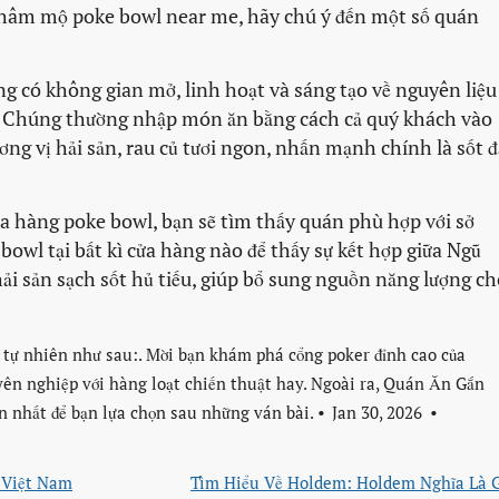
ời hâm mộ poke bowl near me, hãy chú ý đến một số quán
g có không gian mở, linh hoạt và sáng tạo về nguyên liệu
. Chúng thường nhập món ăn bằng cách cả quý khách vào
ng vị hải sản, rau củ tươi ngon, nhấn mạnh chính là sốt đ
ửa hàng poke bowl, bạn sẽ tìm thấy quán phù hợp với sở
owl tại bất kì cửa hàng nào để thấy sự kết hợp giữa Ngũ
 hải sản sạch sốt hủ tiếu, giúp bổ sung nguồn năng lượng c
tự nhiên như sau:. Mời bạn khám phá cổng poker đỉnh cao của
uyên nghiệp với hàng loạt chiến thuật hay. Ngoài ra, Quán Ăn Gắn
n nhất để bạn lựa chọn sau những ván bài.
Jan 30, 2026
 Việt Nam
Tìm Hiểu Về Holdem: Holdem Nghĩa Là 