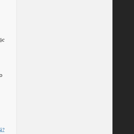
ặc
ho
Gì?