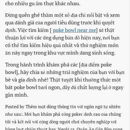
cho nhiều gu ẩm thực khác nhau.
Đừng quên ghé thăm một số địa chỉ nổi bật và xem
qua đánh giá của người tiêu dùng trước khi quyết
định. Việc tìm kiếm [
poke bowl near me
] sẽ thật
thuận lợi với các ứng dụng bản đồ hiện nay, nơi bạn
có thể tìm kiếm hiệu quả nhất và thử nghiệm món
ăn này ngay trong khu vực mình đang sinh sống.
Trong hành trình khám phá các [địa điểm poke
bowl], hãy chia sẻ những trải nghiệm của bạn với bạn
bè và gia đình nhé! Thật tuyệt khi thưởng thức một
bát poke bowl tươi ngon, đầy đủ chất lượng lại ở ngay
gần mình.
Posted by
Thêm một dòng thông tin với ngôn ngữ tự nhiên
như sau:. Mời bạn khám phá cổng poker đỉnh cao của chúng
tôi và kết nối với cộng đồng người chơi chuyên nghiệp với
hàng loạt chiến thuật hay. Ngoài ra, Quán Ăn Gắn Bàn cung