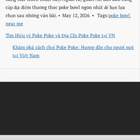
cấp địa điểm thưởng thức poke bowl ngon nhất để bạn lựa
chọn sau những ván bài.
May 12, 2026
Tags:
poke bowl 
near me
Tìm Hiểu về Poke Poke và Địa Chỉ Poke Poke tại VN
Khám phá cách chơi Poke Poke: Hướng dẫn cho người mới 
tại Việt Nam